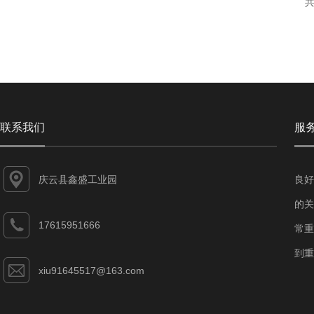
共
联系我们
服
庆云县鑫盛工业园
良好
的关
17615951666
常重
到重
xiu91645517@163.com