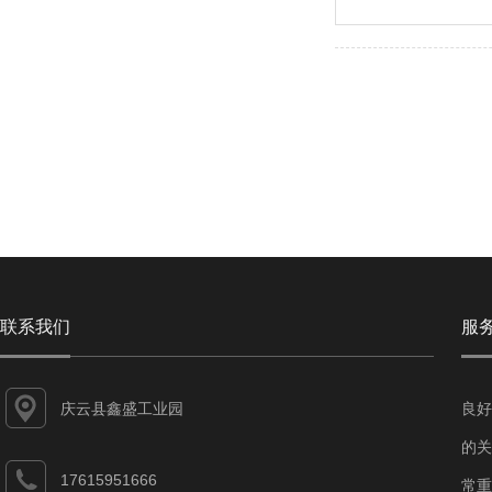
联系我们
服
庆云县鑫盛工业园
良好
的关
17615951666
常重