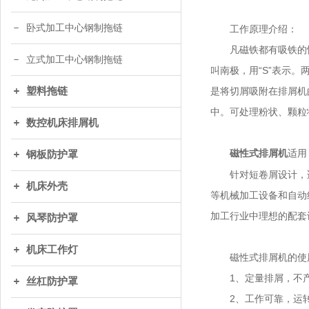
卧式加工中心钢制拖链
工作原理介绍：
凡磁铁都有吸铁的性能
立式加工中心钢制拖链
叫南极，用“S”表示
塑料拖链
是将切屑吸附在排屑机
中。可处理粉状、颗粒
数控机床排屑机
适用
磁性式排屑机
钢板防护罩
针对短卷屑设计，适
机床外壳
等机械加工设备和自动
加工行业中理想的配套
风琴防护罩
机床工作灯
磁性式排屑机的使
1、定量排屑，不
丝杠防护罩
2、工作可靠，运转