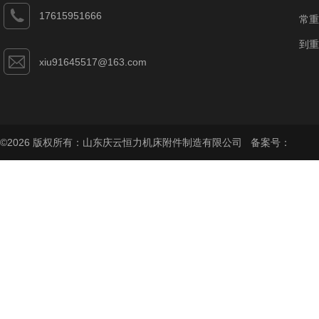
17615951666
常重
到重
xiu91645517@163.com
©2026 版权所有：山东庆云恒力机床附件制造有限公司 备案号：