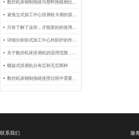
数控机床钢制拖链与塑料拖链相比具有什么区别？
避免立式加工中心排屑机卡屑的原因及故障处理方案
只有了解了这些，才能更好的使用数控机床尼龙拖链
详细分析卧式加工中心外防护的作用、优点以及安装
关于数控机床排屑机的适用范围，以下有着详细说明
螺旋式排屑机分有芯和无芯两种
数控机床钢制拖链使用过程中需要做哪些维护工作呢？
联系我们
服