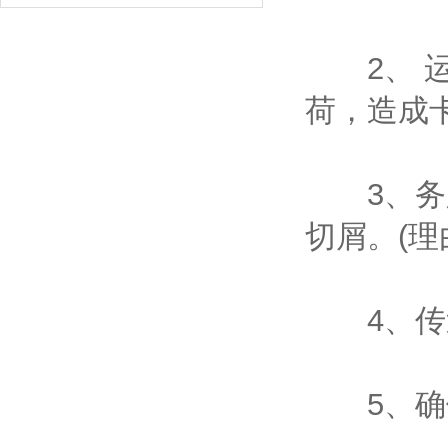
2、 运
荷，造成
3、务必
切屑。(理
4、传送
5、确保