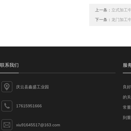
上一条：
立式加工
下一条：
龙门加工
联系我们
服
庆云县鑫盛工业园
良好
的关
17615951666
常重
到重
xiu91645517@163.com