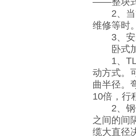
——整块
2、当管
维修等时
3、安装
卧式加工
1、TL
动方式。
曲半径。
10倍，
2、钢铝
之间的间
缆大直径