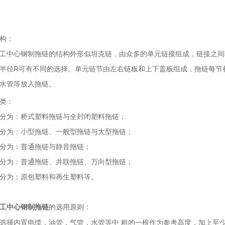
构：
中心钢制拖链的结构外形似坦克链，由众多的单元链接组成，链接之间
半径R可有不同的选择。单元链节由左右链板和上下盖板组成，拖链每节
水管等放入拖链。
类：
为：桥式塑料拖链与全封闭塑料拖链；
为：小型拖链、一般型拖链与大型拖链；
为：普通拖链与静音拖链；
为：普通拖链、并联拖链、万向型拖链；
为：原包塑料和再生塑料等。
的选用原则：
工中心钢制拖链
内置电缆，油管，气管，水管等中 粗的一根作为参考高度，加上至少