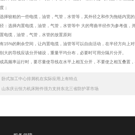
度；
择较粗的一些电缆，油管，气管，水管等，其外径之和作为拖链内宽的参
选择内置电缆，油管，气管，水管等中 大的弯曲半径作为参考值，并
电缆，油管，气管，水管的放置原则
15%的剩余空间，让内置电缆，油管等可以自由活动，在半径方向上对
大的导线应该分开铺设，重量平均分布，必要时可用分隔片分开。
高频率运行时，要尽量使导线在水平上相互分开，不要使之相互叠置，
：
卧式加工中心排屑机在实际应用上有特点
：
山东庆云恒力机床附件强力支持东北三省防护罩市场