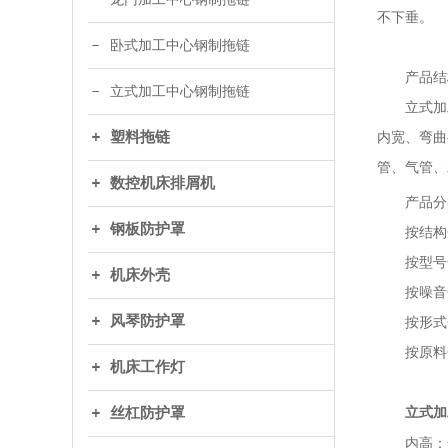
不下垂。
卧式加工中心钢制拖链
产品结
立式加工中心钢制拖链
立式加工
塑料拖链
内宽、弯曲
管、气管、
数控机床排屑机
产品分
钢板防护罩
按结构分
按型号分
机床外壳
按噪音分
风琴防护罩
按形式分
按原料分
机床工作灯
丝杠防护罩
立式加
内高：选择