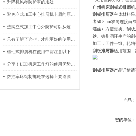
升降机风琴防护罩的用处
广州机床刮板式排屑机
避免立式加工中心排屑机卡屑的原因及故障处理方案
刮板排屑器
主体材料采
者50.8mm双向连接
选购立式加工中心外防护可以从这5点分辨好坏
螺丝）方便更换。刮板
铁。德州润泽生产的刮
只有了解了这些，才能更好的使用数控机床尼龙拖链
加工，四件一组。轮轴
刮板排屑器
适用范围：
磁性式排屑机在使用中需注意以下三大事项
分享！LED机床工作灯的使用优势和安装方法
刮板排屑器
产品详情请
数控车床钢制拖链在选择上要遵循以下原则
产品
您的单位