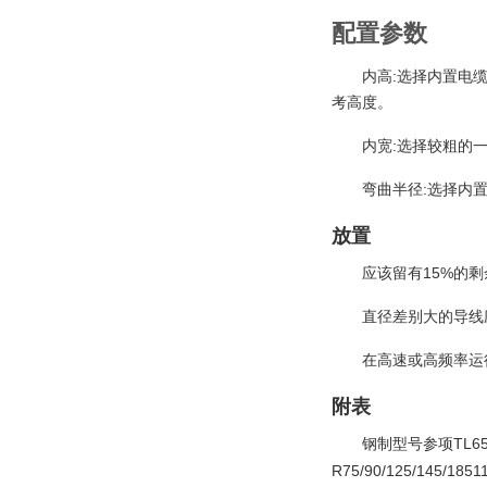
配置参数
:
内高
选择内置电
考高度。
:
内宽
选择较粗的
:
弯曲半径
选择内
放置
15%
应该留有
的剩
直径差别大的导线
在高速或高频率运
附表
TL6
钢制型号参项
R75/90/125/145/18511