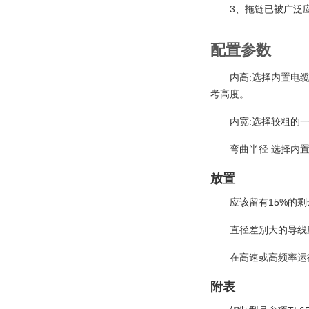
3
、拖链已被广泛
配置参数
:
内高
选择内置电
考高度。
:
内宽
选择较粗的
:
弯曲半径
选择内
放置
15%
应该留有
的剩
直径差别大的导线
在高速或高频率运
附表