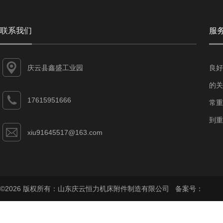
联系我们
服
庆云县鑫盛工业园
良好
的关
17615951666
常重
到重
xiu91645517@163.com
©2026 版权所有：山东庆云恒力机床附件制造有限公司 备案号：